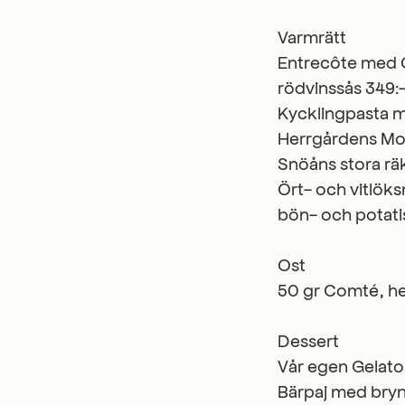
Varmrätt
Entrecôte med C
rödvinssås 349:
Kycklingpasta m
Herrgårdens Moul
Snöåns stora rä
Ört- och vitlök
bön- och potatis
Ost
50 gr Comté, h
Dessert
Vår egen Gelato
Bärpaj med bryn