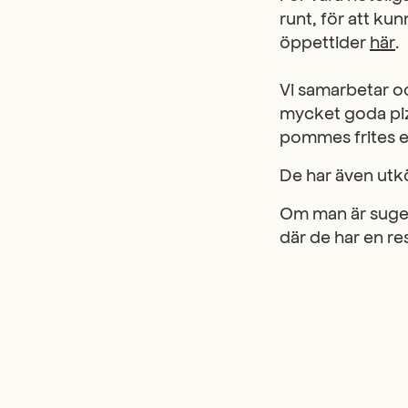
runt, för att kun
öppettider
här
.
Vi samarbetar o
mycket goda piz
pommes frites e
De har även utkö
Om man är sugen 
där de har en re