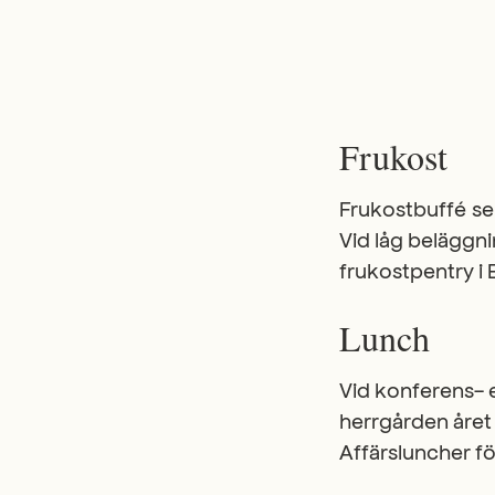
Frukost
Frukostbuffé se
Vid låg beläggni
frukostpentry i 
Lunch
Vid konferens- e
herrgården året 
Affärsluncher f