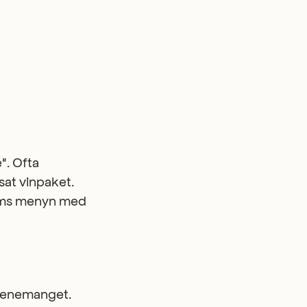
". Ofta
at vinpaket.
täms menyn med
evenemanget.