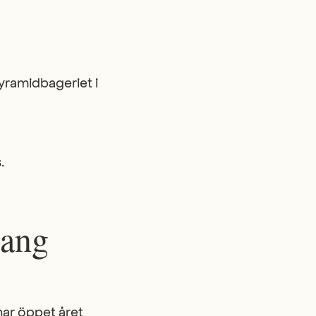
Pyramidbageriet i
.
rang
har öppet året