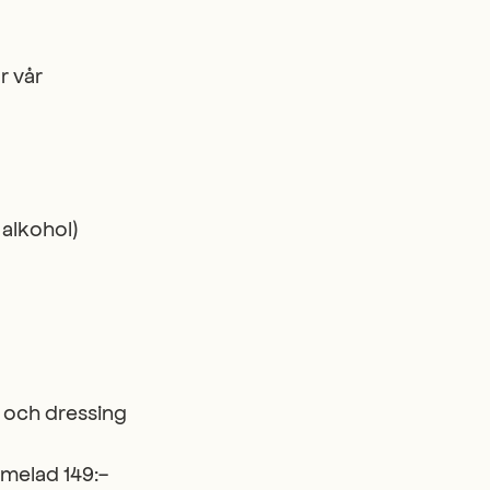
r vår
 alkohol)
o och dressing
melad 149:-