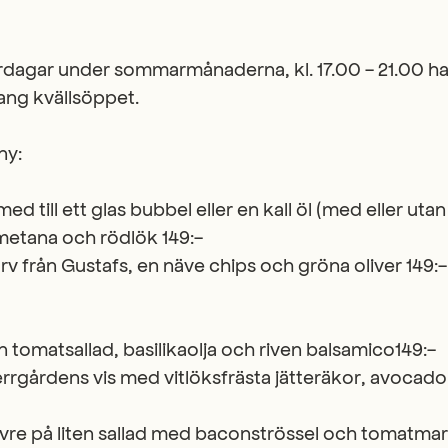
rdagar under sommarmånaderna, kl. 17.00 - 21.00 ha
ng kvällsöppet.
ny:
ed till ett glas bubbel eller en kall öl (med eller utan
smetana och rödlök 149:-
rv från Gustafs, en näve chips och gröna oliver 149:-
n tomatsallad, basilikaolja och riven balsamico149:-
rrgårdens vis med vitlöksfrästa jätteräkor, avocad
e på liten sallad med baconströssel och tomatmar