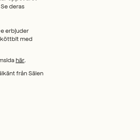
. Se deras
De erbjuder
 köttbit med
emsida
här
.
lkänt från Sälen