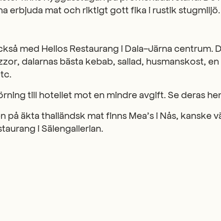
na erbjuda mat och riktigt gott fika i rustik stugmiljö
ckså med Helios Restaurang i Dala-Järna centrum. 
zor, dalarnas bästa kebab, sallad, husmanskost, en
tc.
rning till hotellet mot en mindre avgift. Se deras h
på äkta thailändsk mat finns Mea’s i Nås, kanske vä
staurang i Sälengallerian.