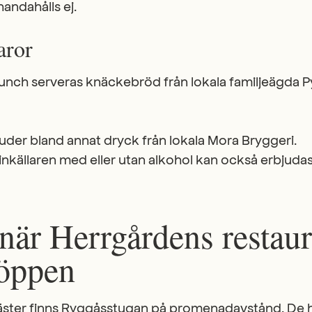
handahålls ej.
aror
 lunch serveras knäckebröd från lokala familjeägda 
uder bland annat dryck från lokala Mora Bryggeri.
nkällaren med eller utan alkohol kan också erbjudas
 när Herrgårdens restau
 öppen
gäster finns Ryggåsstugan på promenadavstånd. De 