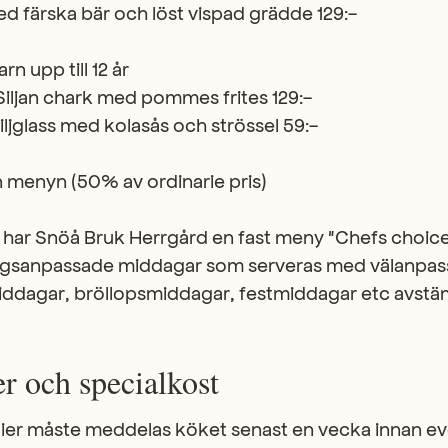
 färska bär och löst vispad grädde 129:-
n upp till 12 år
Siljan chark med pommes frites 129:-
ljglass med kolasås och strössel 59:-
n menyn (50% av ordinarie pris)
t har Snöå Bruk Herrgård en fast meny "Chefs choice
ngsanpassade middagar som serveras med välanpass
iddagar, bröllopsmiddagar, festmiddagar etc avs
er och specialkost
rgier måste meddelas köket senast en vecka innan 