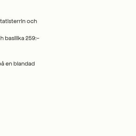
atisterrin och
 basilika 259:-
på en blandad