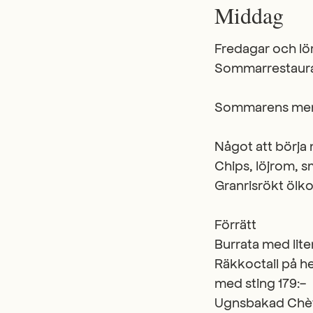
Middag
Fredagar och lö
Sommarrestaura
Sommarens me
Något att börja m
Chips, löjrom, 
Granrisrökt ölko
Förrätt
Burrata med lite
Räkkoctail på he
med sting 179:-
Ugnsbakad Chèvr