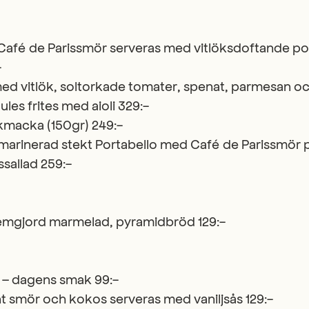
afé de Parissmör serveras med vitlöksdoftande pot
-
ed vitlök, soltorkade tomater, spenat, parmesan och
es frites med aioli 329:-
kmacka (150gr) 249:-
smarinerad stekt Portabello med Café de Parissmör 
sallad 259:-
emgjord marmelad, pyramidbröd 129:-
 – dagens smak 99:-
t smör och kokos serveras med vaniljsås 129:-