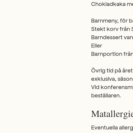
Chokladkaka med
Barnmeny, för bar
Stekt korv från 
Barndessert vani
Eller
Barnportion frå
Övrig tid på åre
exklusiva, säso
Vid konferensm
beställaren.
Matallergi
Eventuella alle