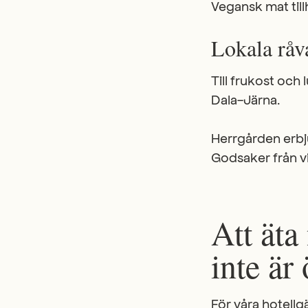
Vegansk mat till
Lokala råv
Till frukost och
Dala-Järna.
Herrgården erbj
Godsaker från vi
Att äta
inte är
För våra hotell